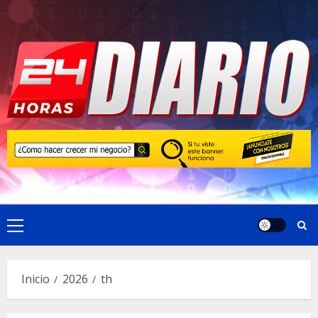
Saltar
al
contenido
Menú
principal
Inicio
2026
th