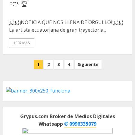
EC* 🏆
🇪🇨 ¡NOTICIA QUE NOS LLENA DE ORGULLO! 🇪🇨
La artista ecuatoriana de gran trayectoria...
LEER MÁS
Paginación
1
2
3
4
Siguiente
de
entradas
Grypus.com Broker de Medios Digitales
Whatsapp
✆ 0996335079