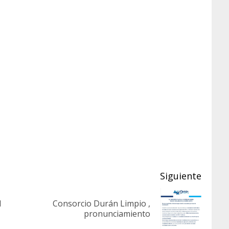
Siguiente
l
Consorcio Durán Limpio ,
Entrada
Siguiente
pronunciamiento
anterior:
entrada: