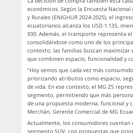
La decisión de compra también está cada
económicos. Según la Encuesta Nacional 
y Rurales (ENIGHUR 2024-2025), el ingre
ecuatorianos alcanza los USD 1.135, mie
930. Además, el transporte representa el
consolidándose como uno de los principal
contexto, las familias buscan maximizar e
que combinen espacio, funcionalidad y co
"Hoy vemos que cada vez más consumidore
priorizando atributos como espacio, se
de vida. En ese contexto, el MG ZS repre
segmento, permitiendo que más personas 
de una propuesta moderna, funcional y co
Merchán, Gerente Comercial de MG Ecua
Actualmente, los consumidores cuentan c
segmento SUV, con propuestas que prior