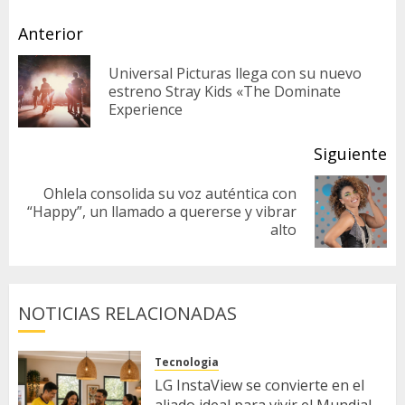
Sigue
Anterior
leyendo
Universal Picturas llega con su nuevo
En
estreno Stray Kids «The Dominate
Experience
an
Siguiente
Ohlela consolida su voz auténtica con
Siguiente
“Happy”, un llamado a quererse y vibrar
alto
entrada:
NOTICIAS RELACIONADAS
Tecnologia
LG InstaView se convierte en el
aliado ideal para vivir el Mundial