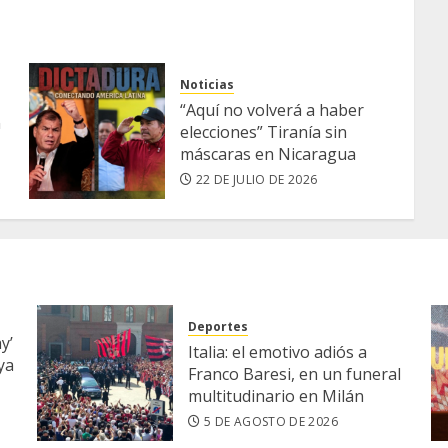
Noticias
“Aquí no volverá a haber
n
elecciones” Tiranía sin
máscaras en Nicaragua
22 DE JULIO DE 2026
Deportes
y’
Italia: el emotivo adiós a
ya
Franco Baresi, en un funeral
multitudinario en Milán
5 DE AGOSTO DE 2026