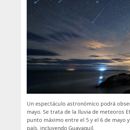
Un espectáculo astronómico podrá obser
mayo. Se trata de la lluvia de meteoros E
punto máximo entre el 5 y el 6 de mayo y 
país, incluyendo Guayaquil.