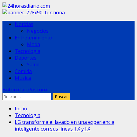
Saltar
al
contenido
Menú
Noticias
principal
Negocios
Entretenimiento
Moda
Tecnologia
Deportes
Salud
Comida
Musica
Botón claro/oscuro
Buscar:
Inicio
Tecnologia
LG transforma el lavado en una experiencia
inteligente con sus líneas TX y FX