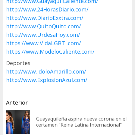
http://www.GuayaquilCaliente.com/
http://www.24HorasDiario.com/
http://www.DiarioExxtra.com/
http://www.QuitoQuito.com/
http://www.UrdesaHoy.com/
https://www.VidaLGBTI.com/
https://www.ModeloCaliente.com/
Deportes
http://www.IdoloAmarillo.com/
http://www.ExplosionAzul.com/
Sigue
Anterior
leyendo
Guayaquileña aspira nueva corona en el
En
certamen “Reina Latina Internacional”
an