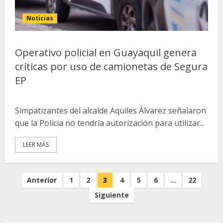
Noticias
Operativo policial en Guayaquil genera
críticas por uso de camionetas de Segura
EP
Simpatizantes del alcalde Aquiles Álvarez señalaron
que la Policía no tendría autorización para utilizar...
LEER MÁS
Paginación
Anterior
1
2
3
4
5
6
…
22
de
Siguiente
entradas