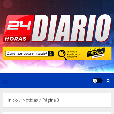
Saltar
al
contenido
Menú
principal
Inicio
Noticias
Página 3