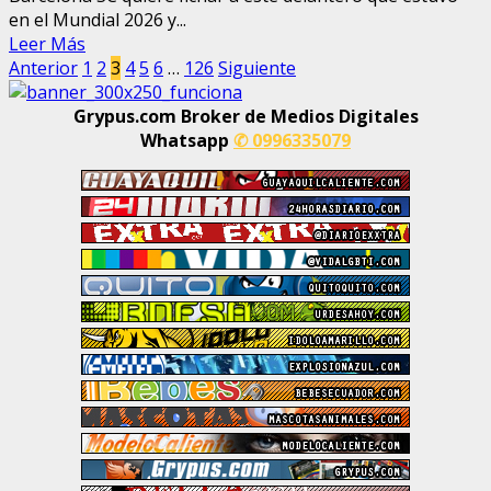
en el Mundial 2026 y...
Leer Más
Paginación
Anterior
1
2
3
4
5
6
…
126
Siguiente
de
Grypus.com Broker de Medios Digitales
entradas
Whatsapp
✆ 0996335079